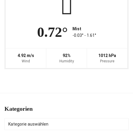
0.72°
Mist
-0.03° ‐ 1.61°
4.92 m/s
92%
1012 hPa
Wind
Humidity
Pressure
Kategorien
Kategorien