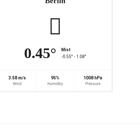
Berlin
0.45°
Mist
-0.55° ‐ 1.08°
3.58 m/s
95%
1008 hPa
Wind
Humidity
Pressure