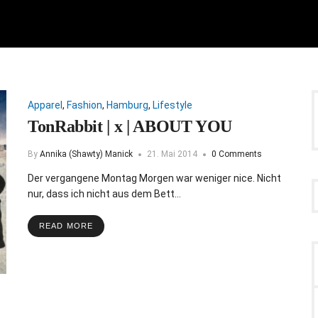
Apparel
,
Fashion
,
Hamburg
,
Lifestyle
TonRabbit | x | ABOUT YOU
By
Annika (Shawty) Manick
21. Mai 2014
0 Comments
Der vergangene Montag Morgen war weniger nice. Nicht
nur, dass ich nicht aus dem Bett…
READ MORE