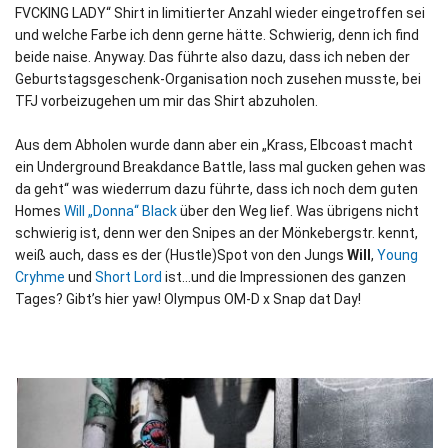
FVCKING LADY“ Shirt in limitierter Anzahl wieder eingetroffen sei
und welche Farbe ich denn gerne hätte. Schwierig, denn ich find
beide naise. Anyway. Das führte also dazu, dass ich neben der
Geburtstagsgeschenk-Organisation noch zusehen musste, bei
TFJ vorbeizugehen um mir das Shirt abzuholen.
Aus dem Abholen wurde dann aber ein „Krass, Elbcoast macht
ein Underground Breakdance Battle, lass mal gucken gehen was
da geht“ was wiederrum dazu führte, dass ich noch dem guten
Homes
Will „Donna“ Black
über den Weg lief. Was übrigens nicht
schwierig ist, denn wer den Snipes an der Mönkebergstr. kennt,
weiß auch, dass es der (Hustle)Spot von den Jungs
Will
,
Young
Cryhme
und
Short Lord
ist…und die Impressionen des ganzen
Tages? Gibt’s hier yaw! Olympus OM-D x Snap dat Day!