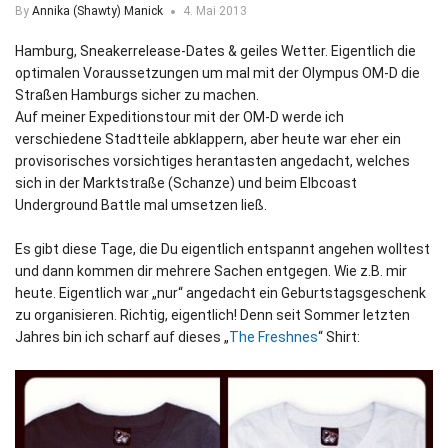
By
Annika (Shawty) Manick
4. Mai 2013
Hamburg, Sneakerrelease-Dates & geiles Wetter. Eigentlich die
optimalen Voraussetzungen um mal mit der Olympus OM-D die
Straßen Hamburgs sicher zu machen.
Auf meiner Expeditionstour mit der OM-D werde ich
verschiedene Stadtteile abklappern, aber heute war eher ein
provisorisches vorsichtiges herantasten angedacht, welches
sich in der Marktstraße (Schanze) und beim Elbcoast
Underground Battle mal umsetzen ließ.
Es gibt diese Tage, die Du eigentlich entspannt angehen wolltest
und dann kommen dir mehrere Sachen entgegen. Wie z.B. mir
heute. Eigentlich war „nur“ angedacht ein Geburtstagsgeschenk
zu organisieren. Richtig, eigentlich! Denn seit Sommer letzten
Jahres bin ich scharf auf dieses „
The Freshnes
“ Shirt: