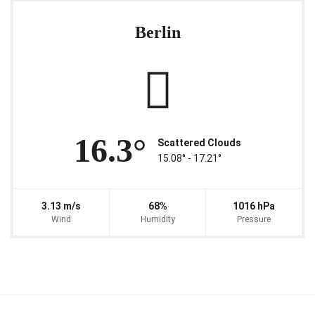
Berlin
16.3°
Scattered Clouds
15.08° ‐ 17.21°
3.13 m/s
68%
1016 hPa
Wind
Humidity
Pressure