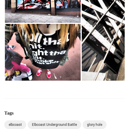
Tags
elbcoast
Elbcoast Underground Battle
glory hole