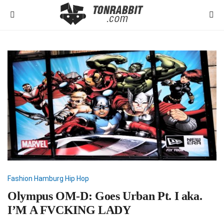
Fashion
Hamburg
Hip Hop
Olympus OM-D: Goes Urban Pt. I aka.
I’M A FVCKING LADY