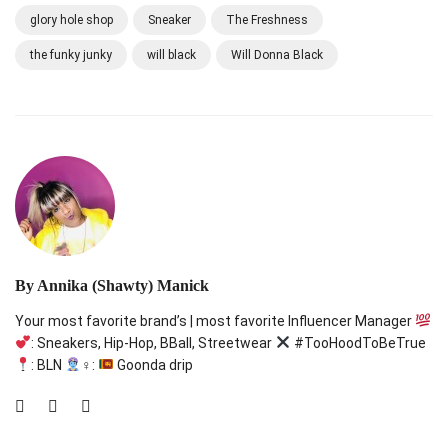
glory hole shop
Sneaker
The Freshness
the funky junky
will black
Will Donna Black
By
Annika (Shawty) Manick
Your most favorite brand’s | most favorite Influencer Manager
: Sneakers, Hip-Hop, BBall, Streetwear
#TooHoodToBeTrue
: BLN
‍♀:
Goonda drip