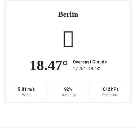
Berlin
18.47°
Overcast Clouds
17.75° ‐ 19.48°
5.81 m/s
92%
1012 hPa
Wind
Humidity
Pressure