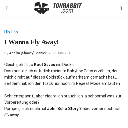
Hip Hop
I Wanna Fly Away!
By
Annika (Shawty) Manick
13. Mai 2010
Gleich geht’s zu
Kool Savas
ins Docks!
Das musste ich natürlich meinem Babyboy Coco erzählen, der
mich direkt auf dieses Goldstück aufmerksam gemacht hat…
seitdem hab ich den Track nur noch im Repeat Mode am laufen
Sehr entspannt…aber eigentlich brauch ich ja schonmal was zur
Vorbereitung oder?
Pumpe gleich nochmal
John Bello Story 3
aber vorher nochmal
Fly away
…