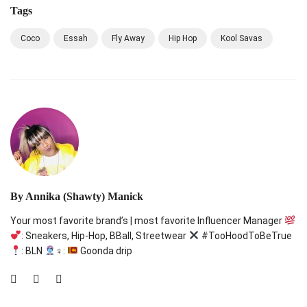
Tags
Coco
Essah
Fly Away
Hip Hop
Kool Savas
By
Annika (Shawty) Manick
Your most favorite brand’s | most favorite Influencer Manager
: Sneakers, Hip-Hop, BBall, Streetwear
#TooHoodToBeTrue
: BLN
‍♀:
Goonda drip