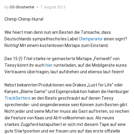
By
OG Ghostwriter
7. August 2013
Chimp-Chimp-Hurra!
Wie feiert man denn nun am Besten die Tatsache, dass
Deutschlands sympathischstes Label
Chimperator
einen signt?
Richtig! Mit einem kostenlosen Mixtape zum Einstand.
Das 15 (!) Titel starke re-gemasterte Mixtape „Fernweh“ von
Teesy könnt ihr euch
hier
runterladen, auf die Mobilgeräte eures
Vertrauens übertragen, laut aufdrehen und ebenso laut feiern!
Nebst bekannten Produktionen wie Drakes „Lust for Life“ oder
Kanyes „Blame Game“ und Eigenproduktion haben die Hamburger
TrackSetters
an den Beats geschraubt auf denen Teesy
sprechender- und singenderweise sein Können zum Besten gibt.
Nicht jeder und seine Mutter muss als Gast auftreten, so reichen
die Feature von Kaas und Ali H vollkommen aus. Als neues
starkes Zugpferd katapultiert er sich mit diesem Tape auf eine
gute Startposition und wir freuen uns auf das erste offizielle