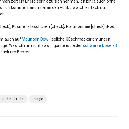
ahlzeit ein Energiedrink zu sich nehmen, ich bin ja auch ohne
elbst ich komme manchmal an den Punkt, wo ich einfach nur
en.
check], Kosmetiktäschchen [check], Portmonnaie [check], iPod
cht auch auf
Mountain Dew
(jegliche GEschmacksrichtungen)
ige. Was ich mir nicht so oft gönne ist leider
schwarze Dose 28
,
gdrink am Besten!
Red Bull Cola
Single