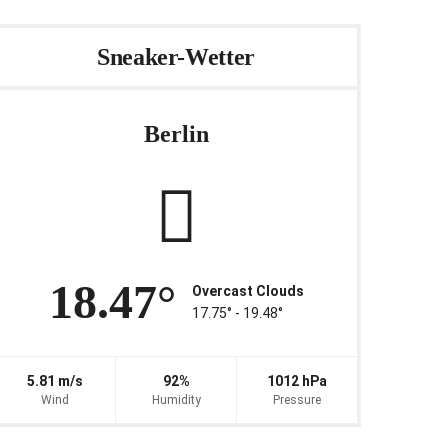
Sneaker-Wetter
Berlin
18.47°
Overcast Clouds
17.75° ‐ 19.48°
5.81 m/s
92%
1012 hPa
Wind
Humidity
Pressure