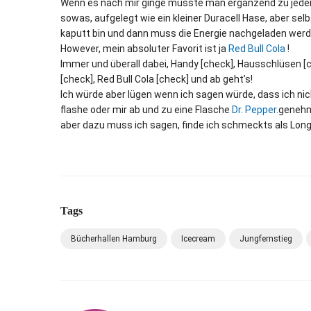
Wenn es nach mir ginge müsste man ergänzend zu jeder M
sowas, aufgelegt wie ein kleiner Duracell Hase, aber s
kaputt bin und dann muss die Energie nachgeladen werd
However, mein absoluter Favorit ist ja
Red Bull Cola
!
Immer und überall dabei, Handy [check], Hausschlüsen [
[check], Red Bull Cola [check] und ab geht’s!
Ich würde aber lügen wenn ich sagen würde, dass ich ni
flashe oder mir ab und zu eine Flasche
Dr. Pepper
.genehm
aber dazu muss ich sagen, finde ich schmeckts als Lon
Tags
Bücherhallen Hamburg
Icecream
Jungfernstieg