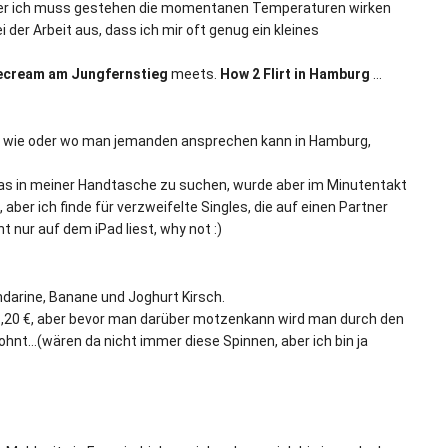
, aber ich muss gestehen die momentanen Temperaturen wirken
der Arbeit aus, dass ich mir oft genug ein kleines
ecream am Jungfernstieg
meets.
How 2 Flirt in Hamburg
…
ß, wie oder wo man jemanden ansprechen kann in Hamburg,
was in meiner Handtasche zu suchen, wurde aber im Minutentakt
ber ich finde für verzweifelte Singles, die auf einen Partner
ht nur auf dem iPad liest, why not :)
darine, Banane und Joghurt Kirsch.
 1,20 €, aber bevor man darüber motzenkann wird man durch den
hnt…(wären da nicht immer diese Spinnen, aber ich bin ja