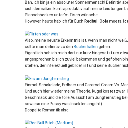
Bäh, ich bin ja ein absoluter Sonnenmensch! Definitiv
sich dermaßen kontraproduktiv auf meine Leistungen bei 
Planschbecken unter’m Tisch wünsche…
However, heute hab ich für Euch
Redbull Cola
meets.
Ic
Also, meine neuste Erkenntnis ist, wenn man nicht wei
sollte man definitiv zu den
Bücherhallen
gehen.
Eigentlich hab ich mich dort nur kurz hingesetzt um et
angesprochen bis ich zuviel bekommen und geflohen bin, a
stehen, der intelektuell gebildet ist und seine Bücher nic
Einmal: Schokolade, Erdbeer und Caramel Cream Vs. Man
Und auch hier wieder meine Theorie, Kugel kostet zwar
Geschmack und die tolle Aussicht am Jungfernstieg belo
sowieso eine Pussy was Insekten angeht).
Doppelte Romantik also.