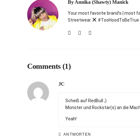
By
Annika (Shawty) Manick
Your most favorite brand’s | most f
Streetwear
#TooHoodToBeTrue
Comments (1)
JC
Scheiß auf RedBull ;)
Monster und Rockstar(s) an die Mach
Yeah!
ANTWORTEN