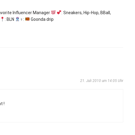
avorite Influencer Manager
: Sneakers, Hip-Hop, BBall,
: BLN
‍♀:
Goonda drip
21. Juli 2010 um 14:05 Uhr
t !