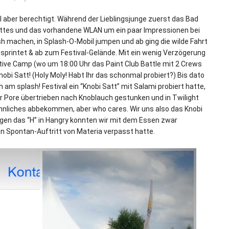
l aber berechtigt. Während der Lieblingsjunge zuerst das Bad
ttes und das vorhandene WLAN um ein paar Impressionen bei
esh machen, in Splash-O-Mobil jumpen und ab ging die wilde Fahrt
sprintet & ab zum Festival-Gelände. Mit ein wenig Verzögerung
tive Camp (wo um 18:00 Uhr das Paint Club Battle mit 2 Crews
obi Satt! (Holy Moly! Habt Ihr das schonmal probiert?) Bis dato
am splash! Festival ein “Knobi Satt” mit Salami probiert hatte,
eder Pore übertrieben nach Knoblauch gestunken und in Twilight
ähnliches abbekommen, aber who cares. Wir uns also das Knobi
gen das “H” in Hangry konnten wir mit dem Essen zwar
n Spontan-Auftritt von Materia verpasst hatte.