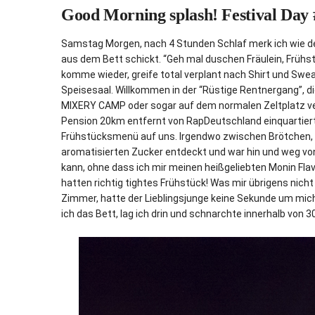
Good Morning splash! Festival Day 
Samstag Morgen, nach 4 Stunden Schlaf merk ich wie de
aus dem Bett schickt. “Geh mal duschen Fräulein, Frühstüc
komme wieder, greife total verplant nach Shirt und Sw
Speisesaal. Willkommen in der “Rüstige Rentnergang”, di
MIXERY CAMP oder sogar auf dem normalen Zeltplatz verbr
Pension 20km entfernt von RapDeutschland einquartiert
Frühstücksmenü auf uns. Irgendwo zwischen Brötchen, f
aromatisierten Zucker entdeckt und war hin und weg v
kann, ohne dass ich mir meinen heißgeliebten Monin Flavo
hatten richtig tightes Frühstück! Was mir übrigens nicht
Zimmer, hatte der Lieblingsjunge keine Sekunde um mic
ich das Bett, lag ich drin und schnarchte innerhalb von 