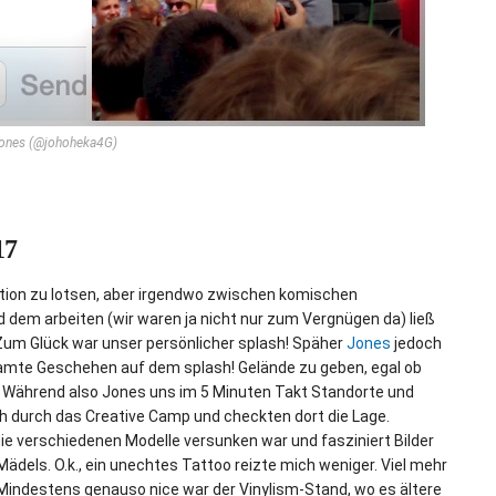
ones (@johoheka4G)
17
tion zu lotsen, aber irgendwo zwischen komischen
dem arbeiten (wir waren ja nicht nur zum Vergnügen da) ließ
um Glück war unser persönlicher splash! Späher
Jones
jedoch
esamte Geschehen auf dem splash! Gelände zu geben, egal ob
. Während also Jones uns im 5 Minuten Takt Standorte und
ch durch das Creative Camp und checkten dort die Lage.
die verschiedenen Modelle versunken war und fasziniert Bilder
ädels. O.k., ein unechtes Tattoo reizte mich weniger. Viel mehr
 Mindestens genauso nice war der Vinylism-Stand, wo es ältere