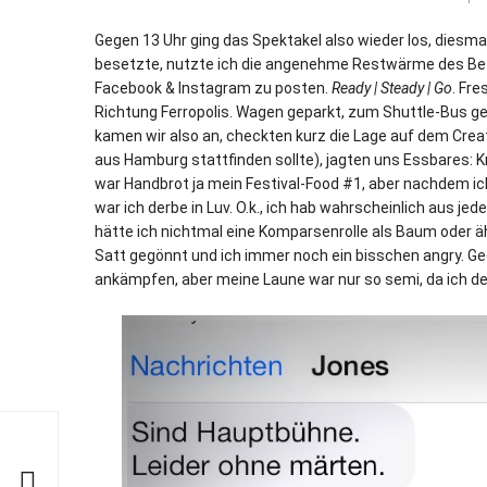
Gegen 13 Uhr ging das Spektakel also wieder los, diesma
besetzte, nutzte ich die angenehme Restwärme des Be
Facebook & Instagram zu posten.
Ready | Steady | Go
. Fr
Richtung Ferropolis. Wagen geparkt, zum Shuttle-Bus ge
kamen wir also an, checkten kurz die Lage auf dem Crea
aus Hamburg stattfinden sollte), jagten uns Essbares: Kn
war Handbrot ja mein Festival-Food #1, aber nachdem ich 
war ich derbe in Luv. O.k., ich hab wahrscheinlich aus j
hätte ich nichtmal eine Komparsenrolle als Baum oder 
Satt gegönnt und ich immer noch ein bisschen angry. Ge
ankämpfen, aber meine Laune war nur so semi, da ich de