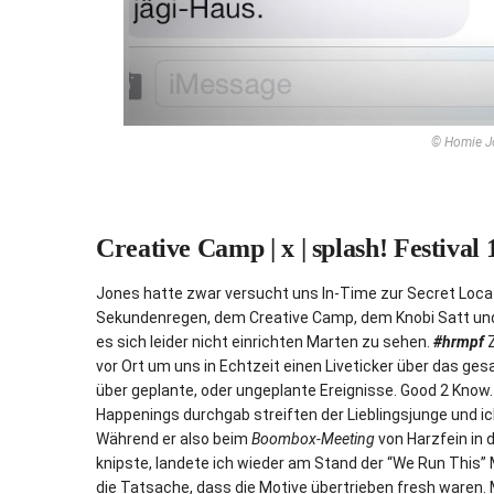
© Homie J
Creative Camp | x | splash! Festival 
Jones hatte zwar versucht uns In-Time zur Secret Loca
Sekundenregen, dem Creative Camp, dem Knobi Satt und 
es sich leider nicht einrichten Marten zu sehen.
#hrmpf
Z
vor Ort um uns in Echtzeit einen Liveticker über das g
über geplante, oder ungeplante Ereignisse. Good 2 Know
Happenings durchgab streiften der Lieblingsjunge und i
Während er also beim
Boombox-Meeting
von Harzfein in 
knipste, landete ich wieder am Stand der “We Run This” M
die Tatsache, dass die Motive übertrieben fresh waren.