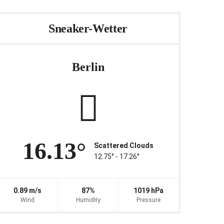
Sneaker-Wetter
Berlin
16.13°
Scattered Clouds
12.75° ‐ 17.26°
0.89 m/s
87%
1019 hPa
Wind
Humidity
Pressure