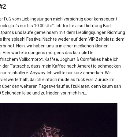
#2
r Fuß vom Lieblingsjungen mich vorsichtig aber konsequent
k gibt’s nur bis 10:00 Uhr”. Ich trotte also Richtung Bad,
eatpants und laufe gemeinsam mit dem Lieblingsjungen Richtung
e ihre splash! Festival Nächte weder auf dem VIP Zeltplatz, dem
ingt. Nein, wir haben uns ja in einer niedlichen kleinen
. Hier wartete übrigens morgens das komplette
rischem Vollkornbrot, Kaffee, Joghurt & Cornflakes habe ich
on der Tatsache, dass mein Kaffee nach Amaretto schmecken
ur reinballere. Anyway. Ich wollte nur kurz anmerken: Wir
 viel weiterhalf, da ich einfach müde as fuck war. Zurück im
h über den weiteren Tagesverlauf aufzuklären, denn kaum sah
30 Sekunden leise und zufrieden vor mich hin…