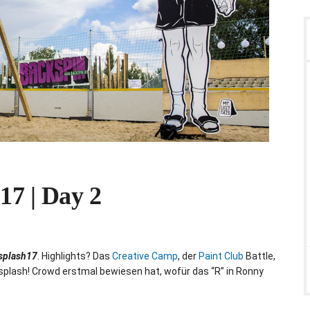
 17 | Day 2
splash17
. Highlights? Das
Creative Camp
, der
Paint Club
Battle,
r splash! Crowd erstmal bewiesen hat, wofür das “R” in Ronny