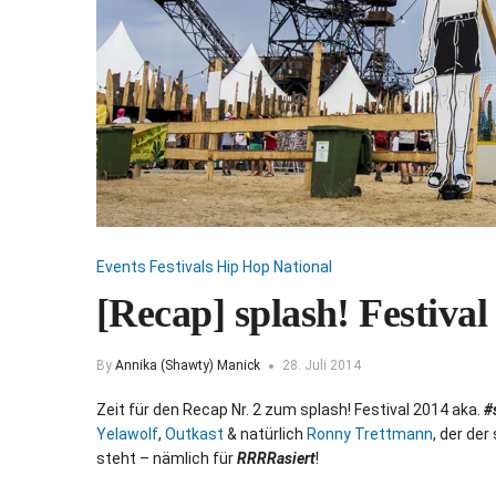
Events
Festivals
Hip Hop
National
[Recap] splash! Festival
By
Annika (Shawty) Manick
28. Juli 2014
Zeit für den Recap Nr. 2 zum splash! Festival 2014 aka.
#
Yelawolf
,
Outkast
& natürlich
Ronny Trettmann
, der de
steht – nämlich für
RRRRasiert
!