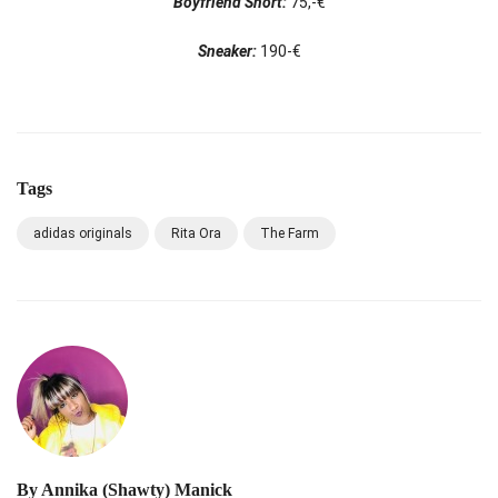
Boyfriend Short:
75,-€
Sneaker:
190-€
Tags
adidas originals
Rita Ora
The Farm
By
Annika (Shawty) Manick