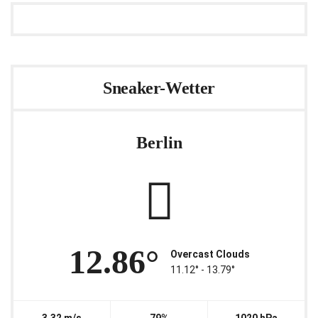
Sneaker-Wetter
Berlin
12.86°
Overcast Clouds
11.12° ‐ 13.79°
3.32 m/s
79%
1020 hPa