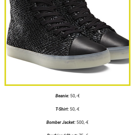
Beanie:
50,-€
T-Shirt:
50,-€
B
omber Jacket:
500,-€