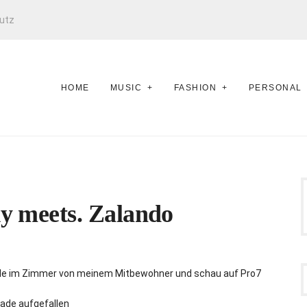
utz
HOME
MUSIC
FASHION
PERSONAL
xy meets. Zalando
chille im Zimmer von meinem Mitbewohner und schau auf Pro7
rade aufgefallen