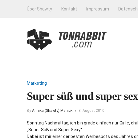
Über Shawty
Kontakt
Impressum
Datensch
Marketing
Super süß und super se
By
Annika (Shawty) Manick
8. August 2010
Sonntag Nachmittag, ich bin grade einfach nur Girlie, 
„Super Süß und Super Sexy“.
Dabei ist mir einer der besten Werbespots des Jahres g