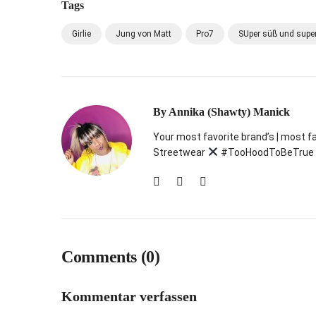
Tags
Girlie
Jung von Matt
Pro7
SUper süß und supe
By
Annika (Shawty) Manick
Your most favorite brand’s | most f
Streetwear
#TooHoodToBeTrue
Comments (0)
Kommentar verfassen