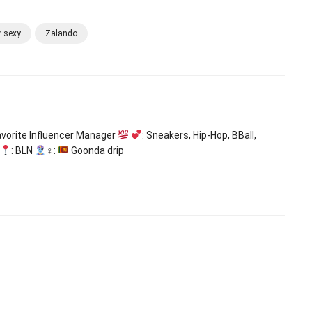
r sexy
Zalando
avorite Influencer Manager
: Sneakers, Hip-Hop, BBall,
: BLN
‍♀:
Goonda drip