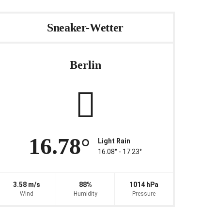
Sneaker-Wetter
Berlin
16.78°
Light Rain
16.08° ‐ 17.23°
3.58 m/s
88%
1014 hPa
Wind
Humidity
Pressure