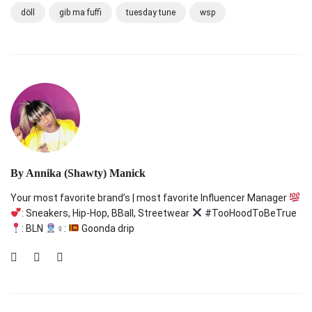
döll
gib ma fuffi
tuesday tune
wsp
By
Annika (Shawty) Manick
Your most favorite brand’s | most favorite Influencer Manager
: Sneakers, Hip-Hop, BBall, Streetwear
#TooHoodToBeTrue
: BLN
‍♀:
Goonda drip