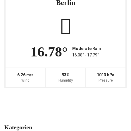
Berlin
16.78°
Moderate Rain
16.08° ‐ 17.79°
6.26 m/s
93%
1013 hPa
Wind
Humidity
Pressure
Kategorien