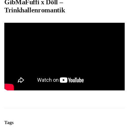
GibMaFuffi x Döll –
Trinkhallenromantik
Tags