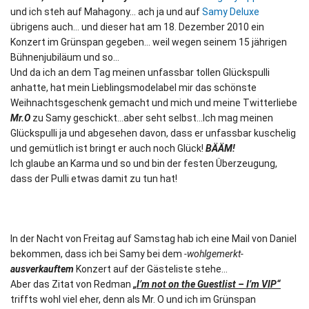
und ich steh auf Mahagony… ach ja und auf
Samy Deluxe
übrigens auch… und dieser hat am 18. Dezember 2010 ein
Konzert im Grünspan gegeben… weil wegen seinem 15 jährigen
Bühnenjubiläum und so…
Und da ich an dem Tag meinen unfassbar tollen Glückspulli
anhatte, hat mein Lieblingsmodelabel mir das schönste
Weihnachtsgeschenk gemacht und mich und meine Twitterliebe
Mr.O
zu Samy geschickt…aber seht selbst…
Ich mag meinen
Glückspulli ja und abgesehen davon, dass er unfassbar kuschelig
und gemütlich ist bringt er auch noch Glück!
BÄÄM!
Ich glaube an Karma und so und bin der festen Überzeugung,
dass der Pulli etwas damit zu tun hat!
In der Nacht von Freitag auf Samstag hab ich eine Mail von Daniel
bekommen, dass ich bei Samy bei dem
-wohlgemerkt-
ausverkauftem
Konzert auf der Gästeliste stehe…
Aber das Zitat von Redman
„I’m not on the Guestlist – I’m VIP“
triffts wohl viel eher, denn als Mr. O und ich im Grünspan