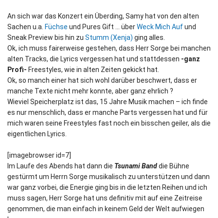
An sich war das Konzert ein Überding, Samy hat von den alten
Sachen u.a.
Füchse
und Pures Gift … über
Weck Mich Auf
und
Sneak Preview bis hin zu
Stumm (Xenja)
ging alles.
Ok, ich muss fairerweise gestehen, dass Herr Sorge bei manchen
alten Tracks, die Lyrics vergessen hat und stattdessen
-ganz
Profi-
Freestyles, wie in alten Zeiten gekickt hat.
Ok, so manch einer hat sich wohl darüber beschwert, dass er
manche Texte nicht mehr konnte, aber ganz ehrlich ?
Wieviel Speicherplatz ist das, 15 Jahre Musik machen – ich finde
es nur menschlich, dass er manche Parts vergessen hat und für
mich waren seine Freestyles fast noch ein bisschen geiler, als die
eigentlichen Lyrics.
[imagebrowser id=7]
Im Laufe des Abends hat dann die
Tsunami Band
die Bühne
gestürmt um Herrn Sorge musikalisch zu unterstützen und dann
war ganz vorbei, die Energie ging bis in die letzten Reihen und ich
muss sagen, Herr Sorge hat uns definitiv mit auf eine Zeitreise
genommen, die man einfach in keinem Geld der Welt aufwiegen