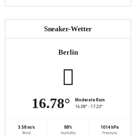
Sneaker-Wetter
Berlin
16.78°
Moderate Rain
16.08° ‐ 17.23°
3.58 m/s
88%
1014 hPa
Wind
Humidity
Pressure