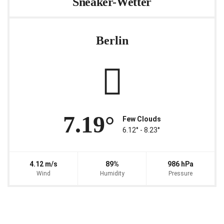
Sneaker-Wetter
Berlin
7.19°
Few Clouds
6.12° ‐ 8.23°
4.12 m/s
89%
986 hPa
Wind
Humidity
Pressure