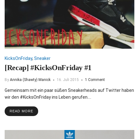
KicksOnFriday
,
Sneaker
[Recap] #KicksOnFriday #1
By
Annika (Shawty) Manick
16. Juli 2015
1 Comment
Gemeinsam mit ein paar süßen Sneakerheads auf Twitter haben
wir den #KicksOnFriday ins Leben gerufen.…
READ MORE