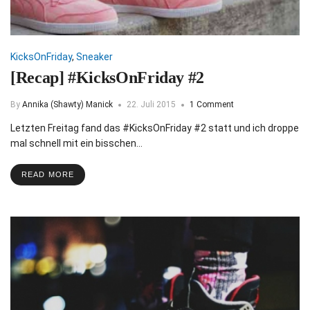
KicksOnFriday
,
Sneaker
[Recap] #KicksOnFriday #2
By
Annika (Shawty) Manick
22. Juli 2015
1 Comment
Letzten Freitag fand das #KicksOnFriday #2 statt und ich droppe
mal schnell mit ein bisschen…
READ MORE