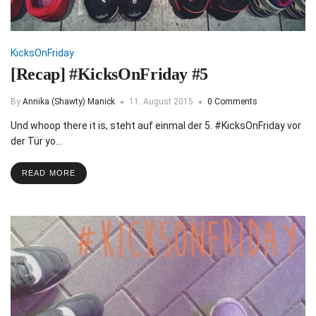
KicksOnFriday
[Recap] #KicksOnFriday #5
By
Annika (Shawty) Manick
11. August 2015
0 Comments
Und whoop there it is, steht auf einmal der 5. #KicksOnFriday vor
der Tür yo…
READ MORE