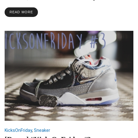
READ MORE
KicksOnFriday
,
Sneaker