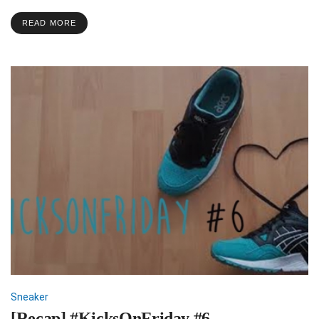
READ MORE
Sneaker
[Recap] #KicksOnFriday #6