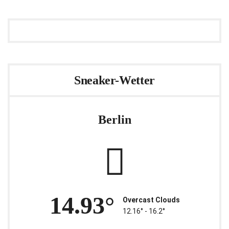
Sneaker-Wetter
Berlin
14.93°
Overcast Clouds
12.16° ‐ 16.2°