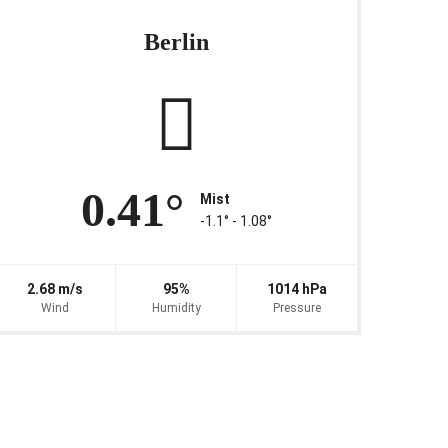
Berlin
0.41°
Mist
-1.1° ‐ 1.08°
2.68 m/s
95%
1014 hPa
Wind
Humidity
Pressure