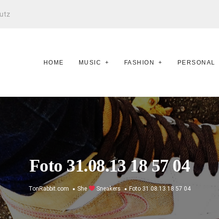
utz
HOME
MUSIC
FASHION
PERSONAL
Foto 31.08.13 18 57 04
TonRabbit.com
She
Sneakers
Foto 31.08.13 18 57 04