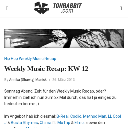
Hip Hop
Weekly Music Recap
Weekly Music Recap: KW 12
By
Annika (Shawty) Manick
26. März 2013
Sonntag Abend, Zeit für den Weekly Music Recap, oder?
Immerhin zieh ich nun zum 2x Mal durch, das hat ja einiges zu
bedeuten bei mir. ;)
Im Angebot hab ich diesmal:
B-Real
,
Coolio
,
Method Man
,
LL Cool
J
&
Busta Rhymes
,
Chima
ft.
MoTrip
&
Elmo
, sowie den