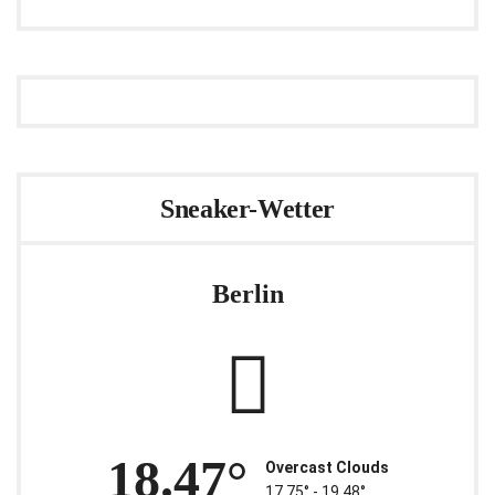
Sneaker-Wetter
Berlin
18.47°
Overcast Clouds
17.75° ‐ 19.48°