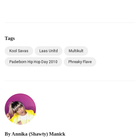
Tags
Kool Savas
Laas Unltd
Multikult
Paderborn Hip Hop Day 2010
Phreaky Flave
By
Annika (Shawty) Manick