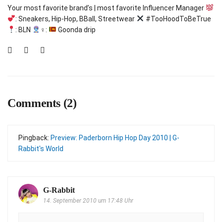
Your most favorite brand’s | most favorite Influencer Manager
: Sneakers, Hip-Hop, BBall, Streetwear
#TooHoodToBeTrue
: BLN
‍♀:
Goonda drip
Comments (2)
Pingback:
Preview: Paderborn Hip Hop Day 2010 | G-
Rabbit's World
G-Rabbit
14. September 2010 um 17:48 Uhr