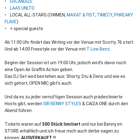
•
ERCANDIZE
•
LAAS UNLTD
• LOCAL ALL-STARS (OWMEN,
MAXAT & FIST
,
TIMECY
,
PHREAKY
FLAVE
)
• + special guests
Ab 11:00 Uhr findet das Writing vor der Venue mit Scotty 76 statt.
Und ab 14:00 Freestyle vor der Venue mit
T Low Benz
.
Beginn der Session ist um 19:00 Uhr, jedoch wird’s davor noch
eine Open Air Graffiti Action geben.
Das DJ Set wird bestehen aus: Shorty, Stu & Dens und wie es
sich gehört, OPEN MIC gibt’s auch.
Und da es zu jeder vernüftigen Session auch prädestinierte
Hosts gibt, werden
SIR BENNY STYLES
& CAIZA ONE durch den
Abend führen.
Tickets waren auf
500 Stück limitiert
und nur bei Benny im
STORE erhältlich und ich freue mich auch derbe sagen zu
können:
AUSVERKAUFT
!!!