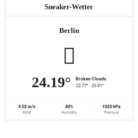
Sneaker-Wetter
Berlin
24.19°
Broken Clouds
22.77° ‐ 25.01°
4.02 m/s
40%
1020 hPa
Wind
Humidity
Pressure