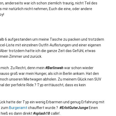
, anderseits war ich schon ziemlich traurig, nicht Teil des
s mir natürlich nicht nehmen, Euch die eine, oder andere
oy!
 halb 6 aufgestanden um meine Tasche zu packen und trotzdem
el-Liste mit einzelnen Outfit-Auflistungen und einer eigenen
. Aber trotzdem hatte ich die ganze Zeit das Gefühl, etwas
n mein Zimmer und zurück.
für mich. Zu Recht, denn mein
#Berlinweh
war schon wieder
nauso groß war mein Hunger, als ich in Berlin ankam. Hat den
en noch unseren Mietwagen abholen. Zu meinem Glück nen SUV
 mal der perfekte Ride.? Typ enttäuscht, dass es kein
ck hatte der Typ ein wenig Erbarmen und genug Erfahrung mit
kt zum
Burgeramt
chauffiert wurde.?
#ErIstGuterJunge
Einen
 hieß es dann direkt
#splash18
callin’.