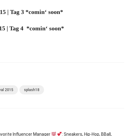
015 | Tag 3 *comin‘ soon*
015 | Tag 4 *comin‘ soon*
ival 2015
splash18
avorite Influencer Manager
: Sneakers, Hip-Hop, BBall,