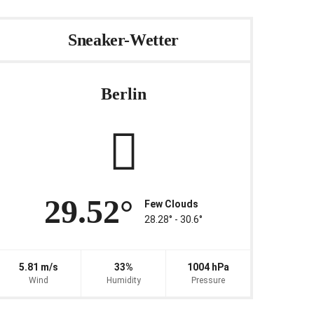
Sneaker-Wetter
Berlin
29.52°
Few Clouds
28.28° ‐ 30.6°
5.81 m/s
33%
1004 hPa
Wind
Humidity
Pressure