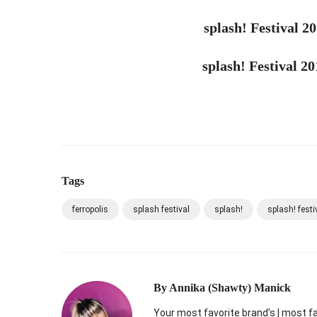
splash! Festival 2
splash! Festival 2
Tags
ferropolis
splash festival
splash!
splash! fest
By
Annika (Shawty) Manick
Your most favorite brand’s | most f