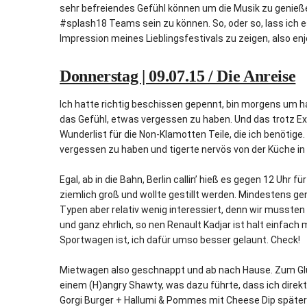
sehr befreiendes Gefühl können um die Musik zu genießen
#splash18 Teams sein zu können. So, oder so, lass ich e
Impression meines Lieblingsfestivals zu zeigen, also enj
Donnerstag | 09.07.15 / Die Anreise
Ich hatte richtig beschissen gepennt, bin morgens um
das Gefühl, etwas vergessen zu haben. Und das trotz Exc
Wunderlist für die Non-Klamotten Teile, die ich benötige
vergessen zu haben und tigerte nervös von der Küche i
Egal, ab in die Bahn, Berlin callin’ hieß es gegen 12 Uhr 
ziemlich groß und wollte gestillt werden. Mindestens ge
Typen aber relativ wenig interessiert, denn wir musst
und ganz ehrlich, so nen Renault Kadjar ist halt einfach
Sportwagen ist, ich dafür umso besser gelaunt. Check!
Mietwagen also geschnappt und ab nach Hause. Zum Glü
einem (H)angry Shawty, was dazu führte, dass ich dire
Gorgi Burger + Hallumi & Pommes mit Cheese Dip später