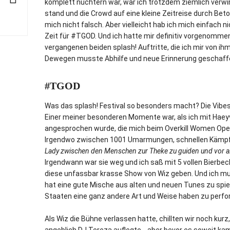
komplett nüchtern war, war ich trotzdem ziemlich verwi
stand und die Crowd auf eine kleine Zeitreise durch Bet
mich nicht falsch. Aber vielleicht hab ich mich einfach 
Zeit für #TGOD. Und ich hatte mir definitiv vorgenomme
vergangenen beiden splash! Auftritte, die ich mir von ih
Dewegen musste Abhilfe und neue Erinnerung geschaff
#TGOD
Was das splash! Festival so besonders macht? Die Vibes, 
Einer meiner besonderen Momente war, als ich mit Haeyv
angesprochen wurde, die mich beim Overkill Women Openi
Irgendwo zwischen 1001 Umarmungen, schnellen Kämpf
Lady zwischen den Menschen zur Theke zu guiden und vor all
Irgendwann war sie weg und ich saß mit 5 vollen Bierbec
diese unfassbar krasse Show von Wiz geben. Und ich m
hat eine gute Mische aus alten und neuen Tunes zu spiel
Staaten eine ganz andere Art und Weise haben zu perform
Als Wiz die Bühne verlassen hatte, chillten wir noch kurz,