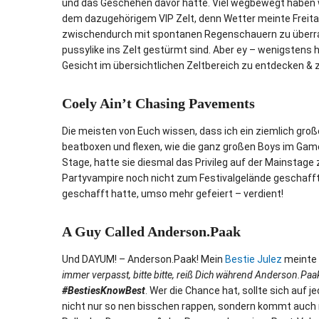
und das Geschehen davor hatte. Viel wegbewegt haben w
dem dazugehörigem VIP Zelt, denn Wetter meinte Freita
zwischendurch mit spontanen Regenschauern zu überras
pussylike ins Zelt gestürmt sind. Aber ey – wenigstens 
Gesicht im übersichtlichen Zeltbereich zu entdecken & 
Coely Ain’t Chasing Pavements
Die meisten von Euch wissen, dass ich ein ziemlich gro
beatboxen und flexen, wie die ganz großen Boys im Game.
Stage, hatte sie diesmal das Privileg auf der Mainstag
Partyvampire noch nicht zum Festivalgelände geschafft
geschafft hatte, umso mehr gefeiert – verdient!
A Guy Called Anderson.Paak
Und DAYUM! – Anderson.Paak! Mein
Bestie Julez
meinte z
immer verpasst, bitte bitte, reiß Dich während Anderson.Pa
#BestiesKnowBest
. Wer die Chance hat, sollte sich auf 
nicht nur so nen bisschen rappen, sondern kommt auch 