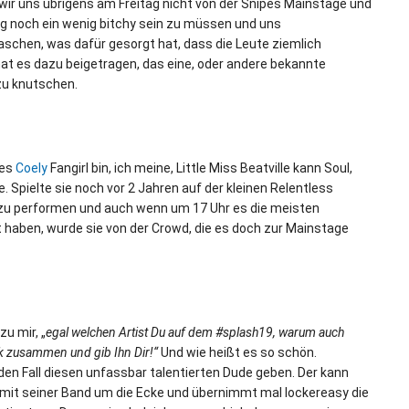
ir uns übrigens am Freitag nicht von der Snipes Mainstage und
g noch ein wenig bitchy sein zu müssen und uns
chen, was dafür gesorgt hat, dass die Leute ziemlich
hat es dazu beigetragen, das eine, oder andere bekannte
zu knutschen.
ßes
Coely
Fangirl bin, ich meine, Little Miss Beatville kann Soul,
 Spielte sie noch vor 2 Jahren auf der kleinen Relentless
e zu performen und auch wenn um 17 Uhr es die meisten
 haben, wurde sie von der Crowd, die es doch zur Mainstage
u mir, „
egal welchen Artist Du auf dem #splash19, warum auch
ak zusammen und gib Ihn Dir!“
Und wie heißt es so schön.
jeden Fall diesen unfassbar talentierten Dude geben. Der kann
mit seiner Band um die Ecke und übernimmt mal lockereasy die