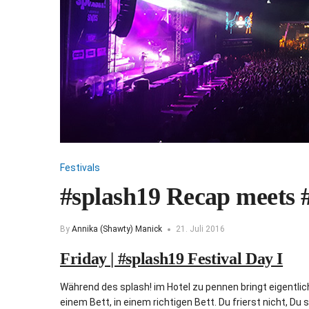
Festivals
#splash19 Recap meets
By
Annika (Shawty) Manick
21. Juli 2016
Friday | #splash19 Festival Day I
Während des splash! im Hotel zu pennen bringt eigentlich
einem Bett, in einem richtigen Bett. Du frierst nicht, D