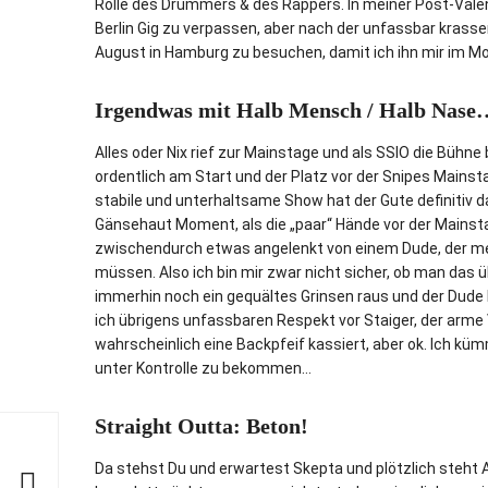
Rolle des Drummers & des Rappers. In meiner Post-Val
Berlin Gig zu verpassen, aber nach der unfassbar krass
August in Hamburg zu besuchen, damit ich ihn mir im M
Irgendwas mit Halb Mensch / Halb Nase
Alles oder Nix rief zur Mainstage und als SSIO die Bühne 
ordentlich am Start und der Platz vor der Snipes Mainstag
stabile und unterhaltsame Show hat der Gute definitiv d
Gänsehaut Moment, als die „paar“ Hände vor der Mainstag
zwischendurch etwas angelenkt von einem Dude, der m
müssen. Also ich bin mir zwar nicht sicher, ob man das 
immerhin noch ein gequältes Grinsen raus und der Dude b
ich übrigens unfassbaren Respekt vor Staiger, der arme 
wahrscheinlich eine Backpfeif kassiert, aber ok. Ich k
unter Kontrolle zu bekommen…
Straight Outta: Beton!
Da stehst Du und erwartest Skepta und plötzlich steht 