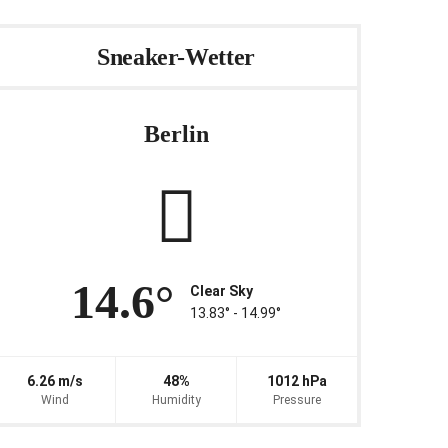
Sneaker-Wetter
Berlin
14.6°
Clear Sky
13.83° ‐ 14.99°
6.26 m/s
48%
1012 hPa
Wind
Humidity
Pressure