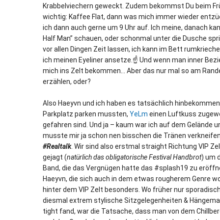
Krabbelviechern geweckt. Zudem bekommst Du beim Früh
wichtig: Kaffee Flat, dann was mich immer wieder entzück
ich dann auch gerne um 9 Uhr auf. Ich meine, danach ka
Half Man” schauen, oder schonmal unter die Dusche spr
vor allen Dingen Zeit lassen, ich kann im Bett rumkriec
ich meinen Eyeliner ansetze.☝️ Und wenn man inner Bezie
mich ins Zelt bekommen… Aber das nur mal so am Rande. E
erzählen, oder?
Also Haeyvn und ich haben es tatsächlich hinbekommen
Parkplatz parken mussten,
YeLm
einen Luftkuss zugewo
gefahren sind. Und ja – kaum war ich auf dem Gelände 
musste mir ja schon nen bisschen die Tränen verkneifen
#Realtalk
. Wir sind also erstmal straight Richtung VIP 
gejagt (
natürlich das obligatorische Festival Handbrot
) um 
Band, die das Vergnügen hatte das #splash19 zu eröffn
Haeyvn, die sich auch in dem etwas rougherem Genre wohl
hinter dem VIP Zelt besonders. Wo früher nur sporadisch
diesmal extrem stylische Sitzgelegenheiten & Hängem
tight fand, war die Tatsache, dass man von dem Chillber