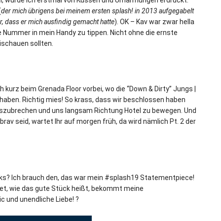
am, wurde ich erstmal von Küssen und Umarmungen erdrückt.
(
der mich übrigens bei meinem ersten splash! in 2013 aufgegabelt
ar, dass er mich ausfindig gemacht hatte
). OK – Kav war zwar hella
 Nummer in mein Handy zu tippen. Nicht ohne die ernste
ischauen sollten.
kurz beim Grenada Floor vorbei, wo die “Down & Dirty” Jungs |
 haben. Richtig mies! So krass, dass wir beschlossen haben
auszubrechen und uns langsam Richtung Hotel zu bewegen. Und
av seid, wartet Ihr auf morgen früh, da wird nämlich Pt. 2 der
Links? Ich brauch den, das war mein #splash19 Statementpiece!
ndet, wie das gute Stück heißt, bekommt meine
 und unendliche Liebe! ?