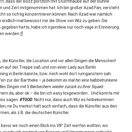
rrt, dass der Bozz plötzlich mit Sturmhaube auf der Bühne
on und Zeit mitgenommen hat. Ich bin großer Azad Fan, versteht
nicht so richtig konzentrieren können. Nach Azad war nämlich
n endlich mal bewusst mir die Show von Wiz zu geben. Die
m gegeben hatte, habe ich irgendwie nur noch vage in Erinnerung.
en werden.☝️
die Künstler, die Location und vor allen Dingen die Menschen!
n auf der Treppe saß und von einer Lady aus Berlin
ng in Berlin kannte, bzw. mich wohl dort rumganstern sah.
en zur der Bartheke –
ja bekomm es mal hin eine halbbetrunkene
en Dingen mit 5 Bierbechern wieder zurück zu Ihrer Squa
d-.
hern da, aber ok – die bin ich easy losgeworden… Und konnte mir
uss sagen.
#TGOD
. Nicht nur, dass auch Wiz es hinbekommen
en, ne Du merkst halt auch einfach, dass die Künstler aus den
en, als z.B. die deutschen Künstler.
 bevor wir noch einen Blick ins VIP Zelt werfen wollten, wo