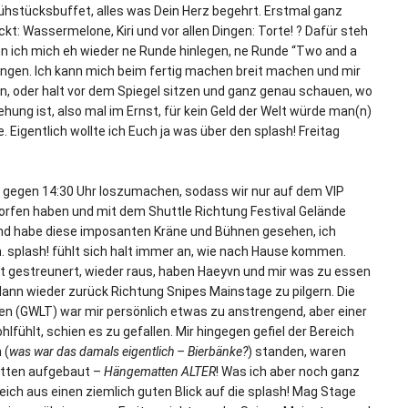
stücksbuffet, alles was Dein Herz begehrt. Erstmal ganz
t: Wassermelone, Kiri und vor allen Dingen: Torte! ? Dafür steh
nn ich mich eh wieder ne Runde hinlegen, ne Runde “Two and a
ingen. Ich kann mich beim fertig machen breit machen und mir
hen, oder halt vor dem Spiegel sitzen und ganz genau schauen, wo
hung ist, also mal im Ernst, für kein Geld der Welt würde man(n)
igentlich wollte ich Euch ja was über den splash! Freitag
 gegen 14:30 Uhr loszumachen, sodass wir nur auf dem VIP
rfen haben und mit dem Shuttle Richtung Festival Gelände
und habe diese imposanten Kräne und Bühnen gesehen, ich
. splash! fühlt sich halt immer an, wie nach Hause kommen.
Zelt gestreunert, wieder raus, haben Haeyvn und mir was zu essen
dann wieder zurück Richtung Snipes Mainstage zu pilgern. Die
en (GWLT) war mir persönlich etwas zu anstrengend, aber einer
fühlt, schien es zu gefallen. Mir hingegen gefiel der Bereich
 (
was war das damals eigentlich – Bierbänke?
) standen, waren
atten aufgebaut –
Hängematten ALTER
! Was ich aber noch ganz
eich aus einen ziemlich guten Blick auf die splash! Mag Stage