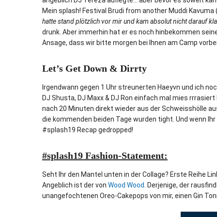
angeblich DJ Tereza auflegte… aber bevor es soweit k
Mein splash! Festival Brudi from another Muddi Kavuma 
hatte stand plötzlich vor mir und kam absolut nicht darauf kl
drunk. Aber immerhin hat er es noch hinbekommen seine
Ansage, dass wir bitte morgen bei Ihnen am Camp vorbe
Let’s Get Down & Dirrty
Irgendwann gegen 1 Uhr streunerten Haeyvn und ich noch 
DJ Shusta, DJ Maxx & DJ Ron einfach mal mies rrrasiert
nach 20 Minuten direkt wieder aus der Schweisshölle 
die kommenden beiden Tage wurden tight. Und wenn Ihr br
#splash19 Recap gedropped!
#splash19 Fashion-Statement:
Seht Ihr den Mantel unten in der Collage? Erste Reihe 
Angeblich ist der von
Wood Wood
. Derjenige, der rausfi
unangefochtenen Oreo-Cakepops von mir, einen Gin Tonic