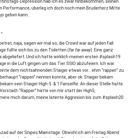
entinstags-Depression hab ich es zwar hinbekommen, seinen
en Performance, überleg ich doch noch mein Bruderherz Mitte
ojo geben kann…
…
betrat, naja, sagen wir mal so, die Crowd war auf jeden Fall
e füllte sich bis zu den Toiletten (
far far away
). Eine ganz
a abgeliefert. Und ich hatte wirklich meinen ersten #splash19
e in die Luft gingen um das Tier SSIO abzufeiern. Ich war
einte dem nichtsahnenden Staiger etwas vor… ehm “
rappen
” zu
überhaupt “rappen” nennen konnte, aber ok. Staiger bekam
ekam sein Staiger High-5 & 1 Fanselfie. An dieser Stelle hatte
Vorstadt-”Rapper” hätte von mir statt der High5,
ümmere mich darum, meine latente Aggresion bis zum #splash20
Azad auf der Snipes Mainstage. Obwohl ich am Freitag Abend