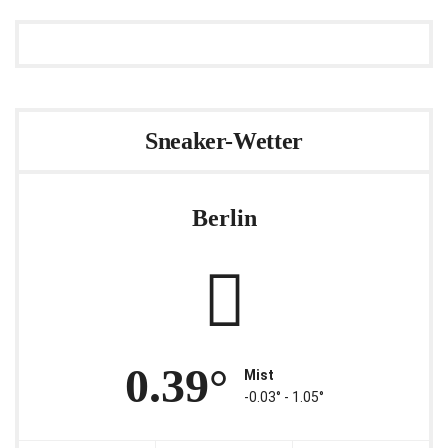
Sneaker-Wetter
Berlin
0.39°
Mist
-0.03° ‐ 1.05°